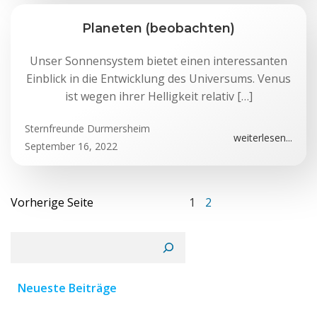
Planeten (beobachten)
Unser Sonnensystem bietet einen interessanten
Einblick in die Entwicklung des Universums. Venus
ist wegen ihrer Helligkeit relativ […]
Sternfreunde Durmersheim
weiterlesen...
September 16, 2022
Posts
Posts
Page
Page
Vorherige Seite
1
2
navigation
navigation
Suchen
Neueste Beiträge