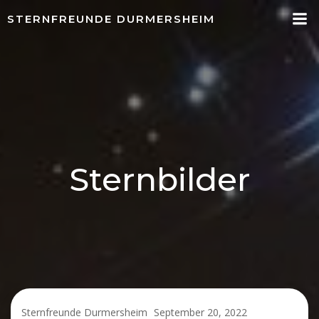
Springe
STERNFREUNDE DURMERSHEIM
zum
Inhalt
Sternbilder
Sternfreunde Durmersheim
September 20, 2022