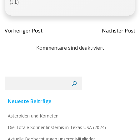
(J.L)
Beitragsnavigation
Beitra
Vorheriger Post
Nächster Post
Kommentare sind deaktiviert
Suchen
Neueste Beiträge
Asteroiden und Kometen
Die Totale Sonnenfinsternis in Texas USA (2024)
Aktuelle Beobachtungen unserer Mitglieder