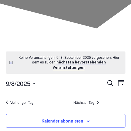
Keine Veranstaltungen für 8. September 2025 vorgesehen. Hier
geht es zu den
nächsten bevorstehenden
.
Veranstaltungen
V
9/8/2025
V
Suche
Tag
Datum
e
e
wählen.
Vorheriger Tag
Nächster Tag
r
r
Kalender abonnieren
a
a