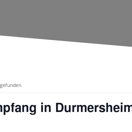
tgefunden.
pfang in Durmershei